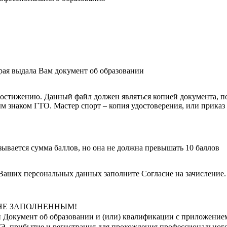
рая выдала Вам документ об образовании
остижению. Данный файл должен являться копией документа, 
 знаком ГТО. Мастер спорт – копия удостоверения, или приказ М
вается сумма баллов, но она не должна превышать 10 баллов
 Ваших персональных данных заполните Согласие на зачисление.
оле НЕ ЗАПОЛНЕННЫМ!
и Документ об образовании и (или) квалификации с приложением 
 прибытие и регистрация для прохождения профессионального отб