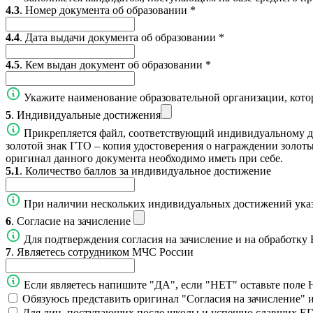
4.3
. Номер документа об образовании
*
4.4
. Дата выдачи документа об образовании
*
4.5
. Кем выдан документ об образовании
*
Укажите наименование образовательной организации, кото
5
. Индивидуальные достижения
Прикрепляется файл, соответствующий индивидуальному д
золотой знак ГТО – копия удостоверения о награждении золотым
оригинал данного документа необходимо иметь при себе.
5.1
. Количество баллов за индивидуальное достижение
При наличии нескольких индивидуальных достижений указы
6
. Согласие на зачисление
Для подтверждения согласия на зачисление и на обработку
7
. Являетесь сотрудником МЧС России
Если являетесь напишите "ДА", если "НЕТ" оставьте п
Обязуюсь представить оригинал "Согласия на зачисление" 
Для лиц, поступающих после школы и успешно сдавших ЕГЭ,