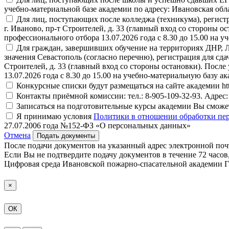
учебно-материальной базе академии по адресу: Ивановская обла
Для лиц, поступающих после колледжа (техникума), регистра
г. Иваново, пр-т Строителей, д. 33 (главный вход со сторон
профессионального отбора 13.07.2026 года с 8.30 до 15.00 на у
Для граждан, завершивших обучение на территориях ДНР, Л
значения Севастополь (согласно перечню), регистрация для сдач
Строителей, д. 33 (главный вход со стороны остановки). Пос
13.07.2026 года с 8.30 до 15.00 на учебно-материальную базу а
Конкурсные списки будут размещаться на сайте академии https
Контакты приёмной комиссии: тел.: 8-905-109-32-93. Адрес: г
Записаться на подготовительные курсы академии Вы сможете пе
Я принимаю условия
Политики в отношении обработки пе
27.07.2006 года №152-ФЗ «О персональных данных»
Отмена
Подать документы
После подачи документов на указанный адрес электронной поч
Если Вы не подтвердите подачу документов в течение 72 часов,
Цифровая среда Ивановской пожарно-спасательной академии 
×
ОК