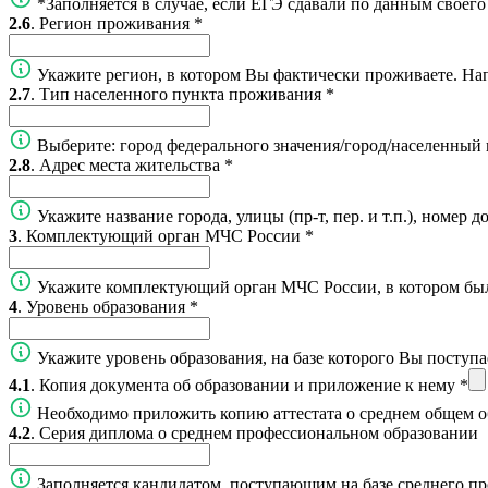
*Заполняется в случае, если ЕГЭ сдавали по данным своего
2.6
. Регион проживания
*
Укажите регион, в котором Вы фактически проживаете. На
2.7
. Тип населенного пункта проживания
*
Выберите: город федерального значения/город/населенный 
2.8
. Адрес места жительства
*
Укажите название города, улицы (пр-т, пер. и т.п.), номер 
3
. Комплектующий орган МЧС России
*
Укажите комплектующий орган МЧС России, в котором бы
4
. Уровень образования
*
Укажите уровень образования, на базе которого Вы поступа
4.1
. Копия документа об образовании и приложение к нему
*
Необходимо приложить копию аттестата о среднем общем 
4.2
. Серия диплома о среднем профессиональном образовании
Заполняется кандидатом, поступающим на базе среднего п