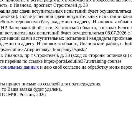
сть, г. Иваново, проспект Строителей д. 33
ция для сдачи вступительных испытаний будет осуществляться 07
ы остановки). После успешной сдачи вступительных испытаний к
чебно-материальную базу академии по адресу: Ивановская область
НР, Запорожской области, Херсонской области, в школах Белгоро
и вступительных испытаний будет осуществляться 06.07.2026 с 10
ле успешной сдачи вступительных испытаний кандидаты прибыва
кадемии по адресу: Ивановская область, Ивановский район, с. Биб
://edufire37.ru/priemnaya-kompaniya/spiski/
. Иваново, пр-т Строителей, д. 33 (вход со стороны остановки) с 
рейдя по ссылке https://portal.edufire37.ru/training-courses
рсональных данных
и даю своё согласие на обработку моих перс
ты придет письмо со ссылкой для подтверждения.
 то Ваша заявка будет удалена.
ГПС МЧС России, 2026