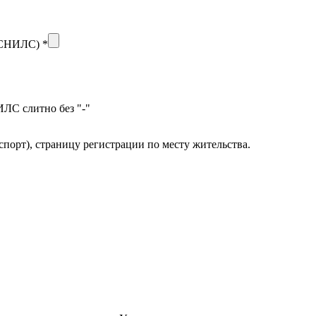
 (СНИЛС)
*
ИЛС слитно без "-"
спорт), страницу регистрации по месту жительства.